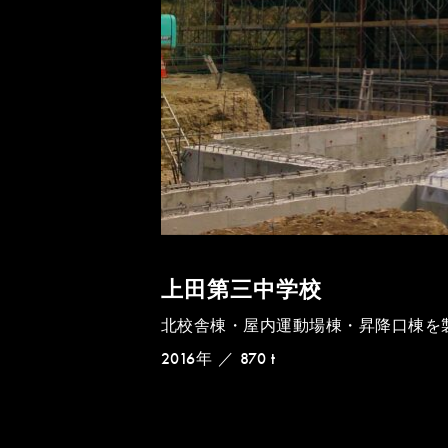
上田第三中学校
北校舎棟・屋内運動場棟・昇降口棟を
2016年
／
870 t